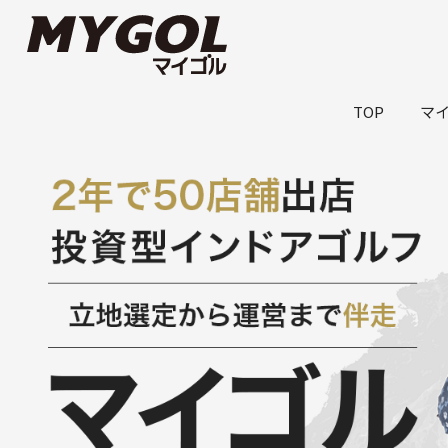
TOP
マ